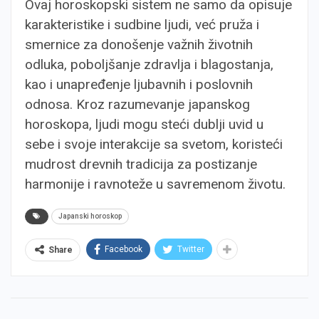
Ovaj horoskopski sistem ne samo da opisuje
karakteristike i sudbine ljudi, već pruža i
smernice za donošenje važnih životnih
odluka, poboljšanje zdravlja i blagostanja,
kao i unapređenje ljubavnih i poslovnih
odnosa. Kroz razumevanje japanskog
horoskopa, ljudi mogu steći dublji uvid u
sebe i svoje interakcije sa svetom, koristeći
mudrost drevnih tradicija za postizanje
harmonije i ravnoteže u savremenom životu.
Japanski horoskop
Facebook
Twitter
Share