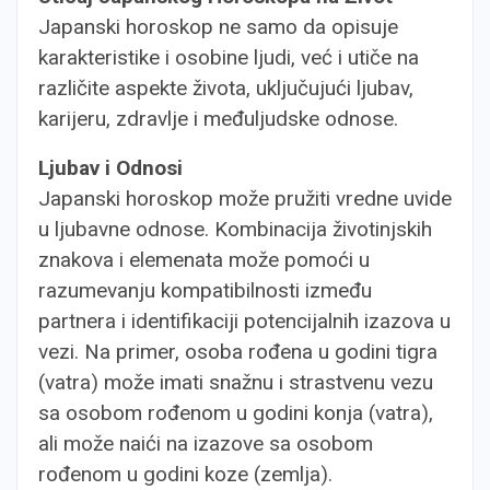
Japanski horoskop ne samo da opisuje
karakteristike i osobine ljudi, već i utiče na
različite aspekte života, uključujući ljubav,
karijeru, zdravlje i međuljudske odnose.
Ljubav i Odnosi
Japanski horoskop može pružiti vredne uvide
u ljubavne odnose. Kombinacija životinjskih
znakova i elemenata može pomoći u
razumevanju kompatibilnosti između
partnera i identifikaciji potencijalnih izazova u
vezi. Na primer, osoba rođena u godini tigra
(vatra) može imati snažnu i strastvenu vezu
sa osobom rođenom u godini konja (vatra),
ali može naići na izazove sa osobom
rođenom u godini koze (zemlja).