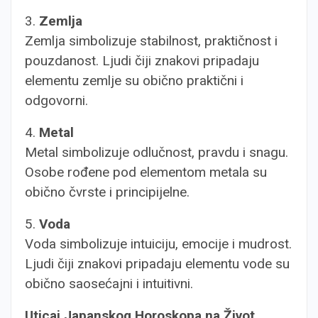
3.
Zemlja
Zemlja simbolizuje stabilnost, praktičnost i
pouzdanost. Ljudi čiji znakovi pripadaju
elementu zemlje su obično praktični i
odgovorni.
4.
Metal
Metal simbolizuje odlučnost, pravdu i snagu.
Osobe rođene pod elementom metala su
obično čvrste i principijelne.
5.
Voda
Voda simbolizuje intuiciju, emocije i mudrost.
Ljudi čiji znakovi pripadaju elementu vode su
obično saosećajni i intuitivni.
Uticaj Japanskog Horoskopa na Život