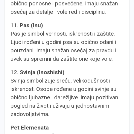
obično ponosne i posvećene. Imaju snažan
osećaj za detalje i vole red i disciplinu.
11.
Pas (Inu)
Pas je simbol vernosti, iskrenosti i zaštite.
Ljudi rođeni u godini psa su obično odani i
pouzdani. Imaju snažan osećaj za pravdu i
uvek su spremni da zaštite one koje vole.
12.
Svinja (Inoshishi)
Svinja simbolizuje sreću, velikodušnost i
iskrenost. Osobe rođene u godini svinje su
obično ljubazne i darežljive. Imaju pozitivan
pogled na život i uživaju u jednostavnim
zadovoljstvima.
Pet Elemenata