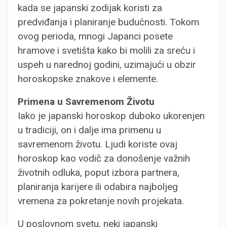
kada se japanski zodijak koristi za
predviđanja i planiranje budućnosti. Tokom
ovog perioda, mnogi Japanci posete
hramove i svetišta kako bi molili za sreću i
uspeh u narednoj godini, uzimajući u obzir
horoskopske znakove i elemente.
Primena u Savremenom Životu
Iako je japanski horoskop duboko ukorenjen
u tradiciji, on i dalje ima primenu u
savremenom životu. Ljudi koriste ovaj
horoskop kao vodič za donošenje važnih
životnih odluka, poput izbora partnera,
planiranja karijere ili odabira najboljeg
vremena za pokretanje novih projekata.
U poslovnom svetu, neki japanski