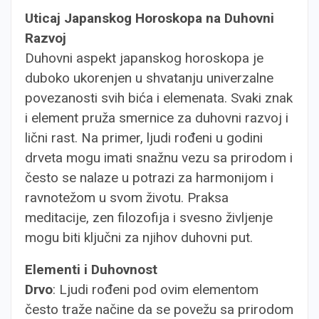
Uticaj Japanskog Horoskopa na Duhovni
Razvoj
Duhovni aspekt japanskog horoskopa je
duboko ukorenjen u shvatanju univerzalne
povezanosti svih bića i elemenata. Svaki znak
i element pruža smernice za duhovni razvoj i
lični rast. Na primer, ljudi rođeni u godini
drveta mogu imati snažnu vezu sa prirodom i
često se nalaze u potrazi za harmonijom i
ravnotežom u svom životu. Praksa
meditacije, zen filozofija i svesno življenje
mogu biti ključni za njihov duhovni put.
Elementi i Duhovnost
Drvo
: Ljudi rođeni pod ovim elementom
često traže načine da se povežu sa prirodom