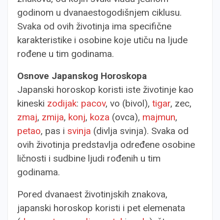
godinom u dvanaestogodišnjem ciklusu.
Svaka od ovih životinja ima specifične
karakteristike i osobine koje utiču na ljude
rođene u tim godinama.
Osnove Japanskog Horoskopa
Japanski horoskop koristi iste životinje kao
kineski
zodijak
:
pacov
, vo (bivol),
tigar
, zec,
zmaj
,
zmija
,
konj
,
koza
(ovca),
majmun
,
petao
, pas i
svinja
(divlja svinja). Svaka od
ovih životinja predstavlja određene osobine
ličnosti i sudbine ljudi rođenih u tim
godinama.
Pored dvanaest životinjskih znakova,
japanski horoskop koristi i pet elemenata