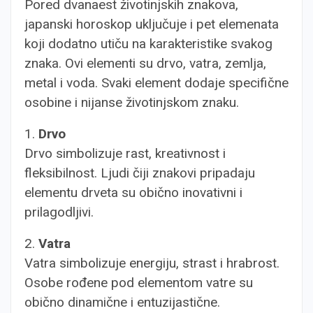
Pored dvanaest životinjskih znakova,
japanski horoskop uključuje i pet elemenata
koji dodatno utiču na karakteristike svakog
znaka. Ovi elementi su drvo, vatra, zemlja,
metal i voda. Svaki element dodaje specifične
osobine i nijanse životinjskom znaku.
1.
Drvo
Drvo simbolizuje rast, kreativnost i
fleksibilnost. Ljudi čiji znakovi pripadaju
elementu drveta su obično inovativni i
prilagodljivi.
2.
Vatra
Vatra simbolizuje energiju, strast i hrabrost.
Osobe rođene pod elementom vatre su
obično dinamične i entuzijastične.