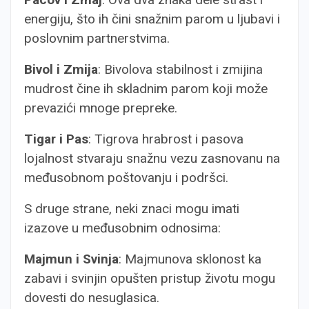
energiju, što ih čini snažnim parom u ljubavi i
poslovnim partnerstvima.
Bivol i Zmija
: Bivolova stabilnost i zmijina
mudrost čine ih skladnim parom koji može
prevazići mnoge prepreke.
Tigar i Pas
: Tigrova hrabrost i pasova
lojalnost stvaraju snažnu vezu zasnovanu na
međusobnom poštovanju i podršci.
S druge strane, neki znaci mogu imati
izazove u međusobnim odnosima:
Majmun i Svinja
: Majmunova sklonost ka
zabavi i svinjin opušten pristup životu mogu
dovesti do nesuglasica.