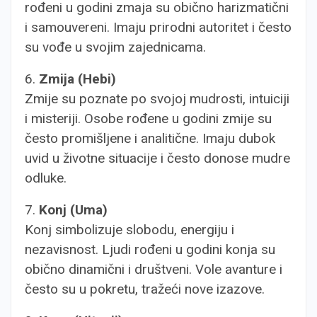
rođeni u godini zmaja su obično harizmatični
i samouvereni. Imaju prirodni autoritet i često
su vođe u svojim zajednicama.
6.
Zmija (Hebi)
Zmije su poznate po svojoj mudrosti, intuiciji
i misteriji. Osobe rođene u godini zmije su
često promišljene i analitične. Imaju dubok
uvid u životne situacije i često donose mudre
odluke.
7.
Konj (Uma)
Konj simbolizuje slobodu, energiju i
nezavisnost. Ljudi rođeni u godini konja su
obično dinamični i društveni. Vole avanture i
često su u pokretu, tražeći nove izazove.