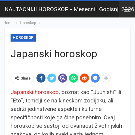
NAJTACNIJI HOROSKOP - Mesecni i Godisnji 2026
Home
Horoskop
HOROSKOP
Japanski horoskop
Share
Japanski horoskop
, poznat kao “Juunishi” ili
“Eto”, temelji se na kineskom zodijaku, ali
sadrži jedinstvene aspekte i kulturne
specifičnosti koje ga čine posebnim. Ovaj
horoskop se sastoji od dvanaest životinjskih
znakova, od kojih svaki vlada jednom