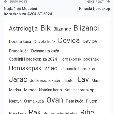
PREV POST
NEXT POST
Najtačniji Mesečni
Kineski horoskop
horoskop za AVGUST 2024
Bik
Blizanci
Astrologija
Blizanac
Devica
Device
Deseta kuća
Deveta kuća
Druga kuća
Dvanaesta kuća
Godišnji Horoskop za 2024
Horoskopski podznak
Horoskopski znaci
Japanski horoskop
Jarac
Lav
Jedanaesta kuća
Jupiter
Mars
Merkur
Mesec
Natalna karta
Natalni horoskop
Ovan
Neptun
Osma kuća
Peta kuća
Pluton
Rak
Ribe
Prva kuća
Retrogradni Merkur