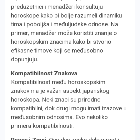
preduzetnici i menadžeri konsultuju
horoskope kako bi bolje razumeli dinamiku
tima i poboljšali međuljudske odnose. Na
primer, menadžer može koristiti znanje o
horoskopskim znacima kako bi stvorio
efikasne timove koji se međusobno
dopunjuju.
Kompatibilnost Znakova
Kompatibilnost među horoskopskim
znakovima je važan aspekt japanskog
horoskopa. Neki znaci su prirodno
kompatibilni, dok drugi mogu imati izazove u
međusobnim odnosima. Evo nekoliko
primera kompatibilnosti:
Pacov i Zmaj
: Ova dva znaka dele strast i