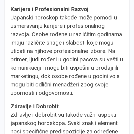
Karijera i Profesionalni Razvoj
Japanski horoskop takođe može pomoći u
usmeravanju karijere i profesionalnog
razvoja. Osobe rođene u različitim godinama
imaju različite snage i slabosti koje mogu
uticati na njihove profesionalne izbore. Na
primer, ljudi rođeni u godini pacova su vešti u
komunikaciji i mogu biti uspešni u prodaji ili
marketingu, dok osobe rođene u godini vola
mogu biti odlični menadžeri zbog svoje
upornosti i odgovornosti.
Zdravlje i Dobrobit
Zdravlje i dobrobit su takođe važni aspekti
japanskog horoskopa. Svaki znak i element
nosi specifične predispozicije za određene