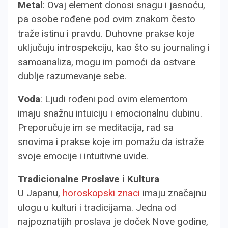
Metal
: Ovaj element donosi snagu i jasnoću,
pa osobe rođene pod ovim znakom često
traže istinu i pravdu. Duhovne prakse koje
uključuju introspekciju, kao što su journaling i
samoanaliza, mogu im pomoći da ostvare
dublje razumevanje sebe.
Voda
: Ljudi rođeni pod ovim elementom
imaju snažnu intuiciju i emocionalnu dubinu.
Preporučuje im se meditacija, rad sa
snovima i prakse koje im pomažu da istraže
svoje emocije i intuitivne uvide.
Tradicionalne Proslave i Kultura
U Japanu,
horoskopski znaci
imaju značajnu
ulogu u kulturi i tradicijama. Jedna od
najpoznatijih proslava je doček Nove godine,