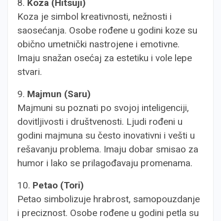
8.
Koza (Hitsuji)
Koza je simbol kreativnosti, nežnosti i
saosećanja. Osobe rođene u godini koze su
obično umetnički nastrojene i emotivne.
Imaju snažan osećaj za estetiku i vole lepe
stvari.
9.
Majmun (Saru)
Majmuni su poznati po svojoj inteligenciji,
dovitljivosti i društvenosti. Ljudi rođeni u
godini majmuna su često inovativni i vešti u
rešavanju problema. Imaju dobar smisao za
humor i lako se prilagođavaju promenama.
10.
Petao (Tori)
Petao simbolizuje hrabrost, samopouzdanje
i preciznost. Osobe rođene u godini petla su