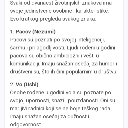
Svaki od dvanaest životinjskih znakova ima
svoje jedinstvene osobine i karakteristike.
Evo kratkog pregleda svakog znaka:
1.
Pacov (Nezumi)
Pacovi su poznati po svojoj inteligenciji,
šarmu i prilagodljivosti. Ljudi rođeni u godini
pacova su obično ambiciozni i vešti u
komunikaciji. Imaju snažan osećaj za humor i
društveni su, što ih čini popularnim u društvu.
2.
Vo (Ushi)
Osobe rođene u godini vola su poznate po
svojoj upornosti, snazi i pouzdanosti. Oni su
marljivi radnici koji se ne boje teškog rada.
Imaju snažan osećaj za dužnost i
odgovornost.