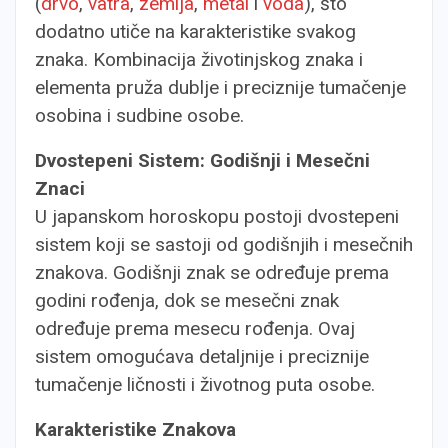
(
drvo
,
vatra
,
zemlja
,
metal
i
voda
), što
dodatno utiče na karakteristike svakog
znaka. Kombinacija životinjskog znaka i
elementa pruža dublje i preciznije tumačenje
osobina i sudbine osobe.
Dvostepeni Sistem: Godišnji i Mesečni
Znaci
U japanskom horoskopu postoji dvostepeni
sistem koji se sastoji od godišnjih i mesečnih
znakova. Godišnji znak se određuje prema
godini rođenja, dok se mesečni znak
određuje prema mesecu rođenja. Ovaj
sistem omogućava detaljnije i preciznije
tumačenje ličnosti i životnog puta osobe.
Karakteristike Znakova