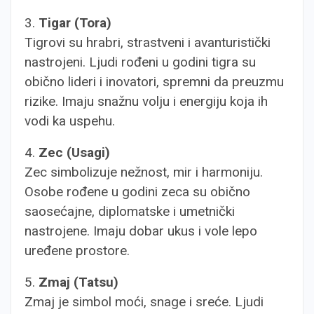
3.
Tigar (Tora)
Tigrovi su hrabri, strastveni i avanturistički
nastrojeni. Ljudi rođeni u godini tigra su
obično lideri i inovatori, spremni da preuzmu
rizike. Imaju snažnu volju i energiju koja ih
vodi ka uspehu.
4.
Zec (Usagi)
Zec simbolizuje nežnost, mir i harmoniju.
Osobe rođene u godini zeca su obično
saosećajne, diplomatske i umetnički
nastrojene. Imaju dobar ukus i vole lepo
uređene prostore.
5.
Zmaj (Tatsu)
Zmaj je simbol moći, snage i sreće. Ljudi