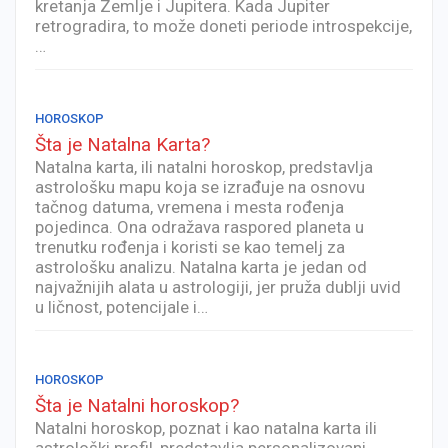
kretanja Zemlje i Jupitera. Kada Jupiter
retrogradira, to može doneti periode introspekcije,
…
HOROSKOP
Šta je Natalna Karta?
Natalna karta, ili natalni horoskop, predstavlja
astrološku mapu koja se izrađuje na osnovu
tačnog datuma, vremena i mesta rođenja
pojedinca. Ona odražava raspored planeta u
trenutku rođenja i koristi se kao temelj za
astrološku analizu. Natalna karta je jedan od
najvažnijih alata u astrologiji, jer pruža dublji uvid
u ličnost, potencijale i…
HOROSKOP
Šta je Natalni horoskop?
Natalni horoskop, poznat i kao natalna karta ili
astrološki profil, predstavlja personalizovani