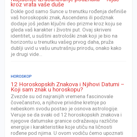
kroz vrata vaše duše
Dokle god samo Sunce u trenutku rođenja definiše
vaš horoskopski znak, Ascendens ili podznak
dodaje još jedan ključni deo prizme kroz koju se
gleda vaš karakter i životni put. Ovaj skriveni
identitet, u suštini astrološki znak koji je bio na
horizontu u trenutku vašeg prvog daha, pruža
dublji uvid u vašu unutrašnju prirodu, onako kako
je drugi vide…
HOROSKOP
12 Horoskopskih Znakova i Njihovi Datumi –
Koji sam znak u horoskopu?
Zvezde su od najranijih vremena fascinovale
čovečanstvo, a njihove prividne kretnje po
nebeskom svodu postao je osnova astrologije.
Veruje se da svaki od 12 horoskopskih znakova i
njegove datumske granice odražavaju različite
energije i karakteristike koje utiču na ličnosti
rođene pod njima. U ovom vodiču ćemo upoznati