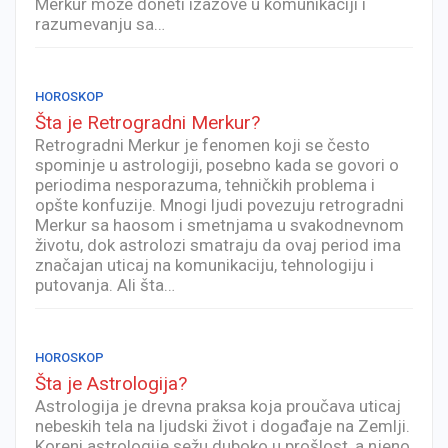
Merkur može doneti izazove u komunikaciji i
razumevanju sa…
HOROSKOP
Šta je Retrogradni Merkur?
Retrogradni Merkur je fenomen koji se često
spominje u astrologiji, posebno kada se govori o
periodima nesporazuma, tehničkih problema i
opšte konfuzije. Mnogi ljudi povezuju retrogradni
Merkur sa haosom i smetnjama u svakodnevnom
životu, dok astrolozi smatraju da ovaj period ima
značajan uticaj na komunikaciju, tehnologiju i
putovanja. Ali šta…
HOROSKOP
Šta je Astrologija?
Astrologija je drevna praksa koja proučava uticaj
nebeskih tela na ljudski život i događaje na Zemlji.
Koreni astrologije sežu duboko u prošlost, a njeno