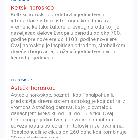
Keltski horoskop
Keltski horoskop predstavlja jedinstven i
intrigantan sistem astrologije koji datira iz
vremena keltske kulture, drevnog naroda koji je
naseljavao delove Evrope u periodu od oko 700.
godine pre nove ere do 1100. godine nove ere.
Ovaj horoskop je inspirisan prirodom, simbolikom
drveća i bogovima, pružajući jedinstven uvid u
ličnost pojedinca i…
HOROSKOP
Astečki horoskop
Astečki horoskop, poznat i kao Tonalpohualli,
predstavlja drevni sistem astrologije koji datira iz
vremena Astečkog carstva, koje je cvetalo u
današnjem Meksiku od 14. do 16. veka. Ovaj
horoskop je jedinstven po svojim simbolima i
povezanosti s astečkim mitološkim verovanjima.
Tonalpohualli je ciklus od 260 dana koji kombinuje
20 različitih znakova…