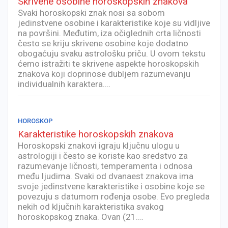
Skrivene osobine horoskopskih znakova
Svaki horoskopski znak nosi sa sobom
jedinstvene osobine i karakteristike koje su vidljive
na površini. Međutim, iza očiglednih crta ličnosti
često se kriju skrivene osobine koje dodatno
obogaćuju svaku astrološku priču. U ovom tekstu
ćemo istražiti te skrivene aspekte horoskopskih
znakova koji doprinose dubljem razumevanju
individualnih karaktera.…
HOROSKOP
Karakteristike horoskopskih znakova
Horoskopski znakovi igraju ključnu ulogu u
astrologiji i često se koriste kao sredstvo za
razumevanje ličnosti, temperamenta i odnosa
među ljudima. Svaki od dvanaest znakova ima
svoje jedinstvene karakteristike i osobine koje se
povezuju s datumom rođenja osobe. Evo pregleda
nekih od ključnih karakteristika svakog
horoskopskog znaka. Ovan (21.…