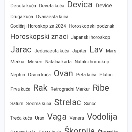
Devica
Device
Deseta kuća
Deveta kuća
Druga kuća
Dvanaesta kuća
Godišnji Horoskop za 2024
Horoskopski podznak
Horoskopski znaci
Japanski horoskop
Jarac
Lav
Jedanaesta kuća
Jupiter
Mars
Merkur
Mesec
Natalna karta
Natalni horoskop
Ovan
Neptun
Osma kuća
Peta kuća
Pluton
Rak
Ribe
Prva kuća
Retrogradni Merkur
Strelac
Saturn
Sedma kuća
Sunce
Vaga
Vodolija
Treća kuća
Uran
Venera
Škorpija