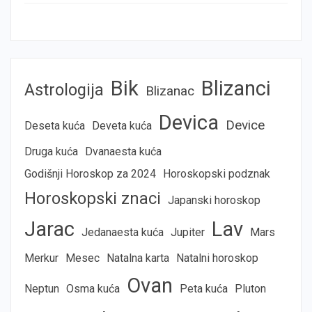
Bik
Blizanci
Astrologija
Blizanac
Devica
Device
Deseta kuća
Deveta kuća
Druga kuća
Dvanaesta kuća
Godišnji Horoskop za 2024
Horoskopski podznak
Horoskopski znaci
Japanski horoskop
Jarac
Lav
Jedanaesta kuća
Jupiter
Mars
Merkur
Mesec
Natalna karta
Natalni horoskop
Ovan
Neptun
Osma kuća
Peta kuća
Pluton