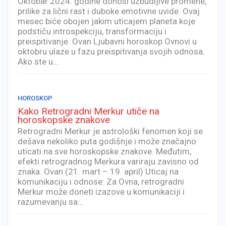
Oktobar 2024. godine donosi uzbudljive promene,
prilike za lični rast i duboke emotivne uvide. Ovaj
mesec biće obojen jakim uticajem planeta koje
podstiču introspekciju, transformaciju i
preispitivanje. Ovan Ljubavni horoskop Ovnovi u
oktobru ulaze u fazu preispitivanja svojih odnosa.
Ako ste u…
HOROSKOP
Kako Retrogradni Merkur utiče na
horoskopske znakove
Retrogradni Merkur je astrološki fenomen koji se
dešava nekoliko puta godišnje i može značajno
uticati na sve horoskopske znakove. Međutim,
efekti retrogradnog Merkura variraju zavisno od
znaka. Ovan (21. mart – 19. april) Uticaj na
komunikaciju i odnose: Za Ovna, retrogradni
Merkur može doneti izazove u komunikaciji i
razumevanju sa…