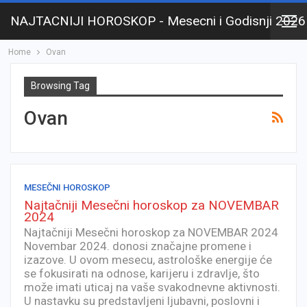
NAJTACNIJI HOROSKOP - Mesecni i Godisnji 2026
Home
Ovan
Browsing Tag
Ovan
MESEČNI HOROSKOP
Najtačniji Mesečni horoskop za NOVEMBAR
2024
Najtačniji Mesečni horoskop za NOVEMBAR 2024
Novembar 2024. donosi značajne promene i
izazove. U ovom mesecu, astrološke energije će
se fokusirati na odnose, karijeru i zdravlje, što
može imati uticaj na vaše svakodnevne aktivnosti.
U nastavku su predstavljeni ljubavni, poslovni i