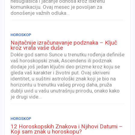
nesuglasica i jačanje odnosa kroz iskrenu
komunikaciju. Ovaj mesec je povoljan za
donošenje važnih odluka…
HOROSKOP
Najtačnije izračunavanje podznaka – Ključ
kroz vrata vaše duše
Dokle god samo Sunce u trenutku rođenja definiše
vaš horoskopski znak, Ascendens ili podznak
dodaje još jedan ključni deo prizme kroz koju se
gleda vaš karakter i životni put. Ovaj skriveni
identitet, u suštini astrološki znak koji je bio na
horizontu u trenutku vašeg prvog daha, pruža
dublji uvid u vašu unutrašnju prirodu, onako kako
je drugi vide…
HOROSKOP
12 Horoskopskih Znakova i Njihovi Datumi –
Koji sam znak u horoskopu?