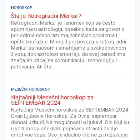
HOROSKOP
Šta je Retrogradni Merkur?
Retrogradni Merkur je fenomen koji se često
spominje u astrologiji, posebno kada se govori o
periodima nesporazuma, tehničkih problema i
opšte konfuzije. Mnogi ljudi povezuju retrogradni
Merkur sa haosom i smetnjama u svakodnevnom
životu, dok astrolozi smatraju da ovaj period ima
značajan uticaj na komunikaciju, tehnologiju i
putovanja. Ali šta…
MESEČNI HOROSKOP
Najtačniji Mesečni horoskop za
SEPTEMBAR 2024
Najtačniji Mesečni horoskop za SEPTEMBAR 2024
Ovan Ljubavni Horoskop: Za Ovna, septembar
donosi uzbudljive mogućnosti u ljubavi. Oni koji su
u vezi mogu očekivati pojačanu strast i dublje
emotivne veze. Ovo je idealno vreme za rešavanje