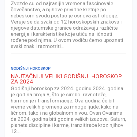
Zvezde su od najranijih vremena fascinovale
čovečanstvo, a njihove prividne kretnje po
nebeskom svodu postao je osnova astrologije.
Veruje se da svaki od 12 horoskopskih znakova i
njegove datumske granice odražavaju različite
energije i karakteristike koje utiču na ličnosti
rođene pod njima. U ovom vodiču ćemo upoznati
svaki znak i razmotriti…
GODIŠNJI HOROSKOP
NAJTAČNIJI VELIKI GODIŠNJI HOROSKOP
ZA 2024
Godišnji horoskop za 2024. godinu 2024. godina
je godina broja 8, što je simbol ravnoteže,
harmonije i transformacije. Ova godina će biti
vreme velikih promena za mnoge ljude, kako na
ličnom, tako i na globalnom nivou. Ovan Ovanima
će 2024. godina biti godina velikih izazova. Saturn,
planeta discipline i karme, tranzitiraće kroz njihov
12.…