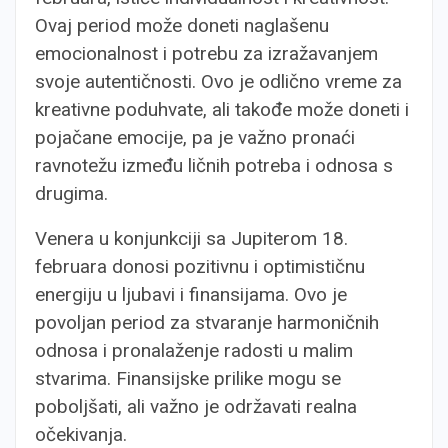
Ovaj period može doneti naglašenu
emocionalnost i potrebu za izražavanjem
svoje autentičnosti. Ovo je odlično vreme za
kreativne poduhvate, ali takođe može doneti i
pojačane emocije, pa je važno pronaći
ravnotežu između ličnih potreba i odnosa s
drugima.
Venera u konjunkciji sa Jupiterom 18.
februara donosi pozitivnu i optimističnu
energiju u ljubavi i finansijama. Ovo je
povoljan period za stvaranje harmoničnih
odnosa i pronalaženje radosti u malim
stvarima. Finansijske prilike mogu se
poboljšati, ali važno je održavati realna
očekivanja.