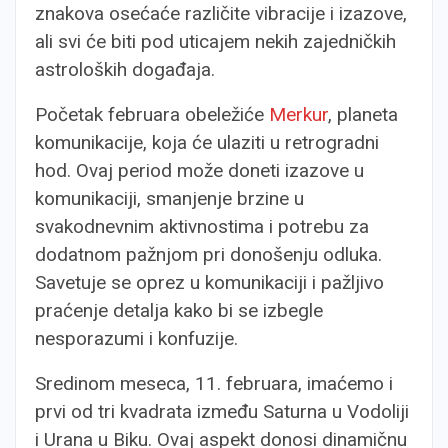
znakova osećaće različite vibracije i izazove,
ali svi će biti pod uticajem nekih zajedničkih
astroloških događaja.
Početak februara obeležiće
Merkur
, planeta
komunikacije, koja će ulaziti u retrogradni
hod. Ovaj period može doneti izazove u
komunikaciji, smanjenje brzine u
svakodnevnim aktivnostima i potrebu za
dodatnom pažnjom pri donošenju odluka.
Savetuje se oprez u komunikaciji i pažljivo
praćenje detalja kako bi se izbegle
nesporazumi i konfuzije.
Sredinom meseca, 11. februara, imaćemo i
prvi od tri kvadrata između Saturna u Vodoliji
i Urana u Biku. Ovaj aspekt donosi dinamičnu