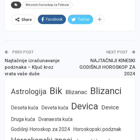
Mesečni horoskop za Februar
Facebook
Twitter
Share
PREV POST
NEXT POST
Najtačnije izračunavanje
NAJTAČNIJI KINESKI
podznaka – Ključ kroz
GODIŠNJI HOROSKOP ZA
vrata vaše duše
2024
Bik
Blizanci
Astrologija
Blizanac
Devica
Device
Deseta kuća
Deveta kuća
Druga kuća
Dvanaesta kuća
Godišnji Horoskop za 2024
Horoskopski podznak