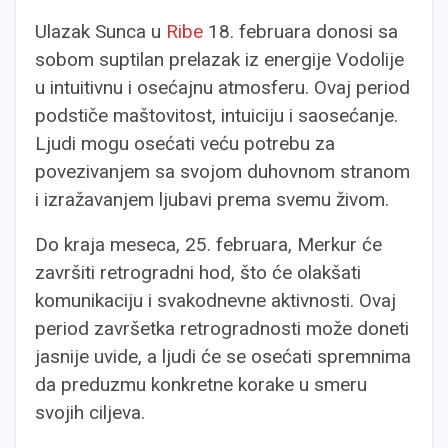
Ulazak Sunca u
Ribe
18. februara donosi sa
sobom suptilan prelazak iz energije Vodolije
u intuitivnu i osećajnu atmosferu. Ovaj period
podstiče maštovitost, intuiciju i saosećanje.
Ljudi mogu osećati veću potrebu za
povezivanjem sa svojom duhovnom stranom
i izražavanjem ljubavi prema svemu živom.
Do kraja meseca, 25. februara, Merkur će
završiti retrogradni hod, što će olakšati
komunikaciju i svakodnevne aktivnosti. Ovaj
period završetka retrogradnosti može doneti
jasnije uvide, a ljudi će se osećati spremnima
da preduzmu konkretne korake u smeru
svojih ciljeva.