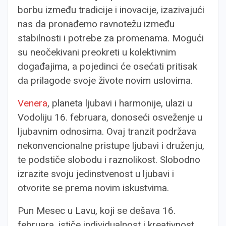
borbu između tradicije i inovacije, izazivajući
nas da pronađemo ravnotežu između
stabilnosti i potrebe za promenama. Mogući
su neočekivani preokreti u kolektivnim
događajima, a pojedinci će osećati pritisak
da prilagode svoje živote novim uslovima.
Venera
, planeta ljubavi i harmonije, ulazi u
Vodoliju 16. februara, donoseći osveženje u
ljubavnim odnosima. Ovaj tranzit podržava
nekonvencionalne pristupe ljubavi i druženju,
te podstiče slobodu i raznolikost. Slobodno
izrazite svoju jedinstvenost u ljubavi i
otvorite se prema novim iskustvima.
Pun Mesec u Lavu, koji se dešava 16.
februara, ističe individualnost i kreativnost.