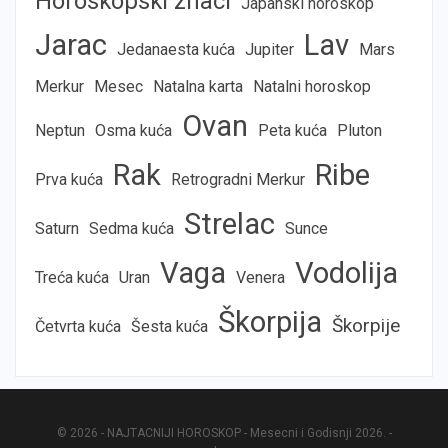
Horoskopski znaci
Japanski horoskop
Jarac
Lav
Jedanaesta kuća
Jupiter
Mars
Merkur
Mesec
Natalna karta
Natalni horoskop
Ovan
Neptun
Osma kuća
Peta kuća
Pluton
Rak
Ribe
Prva kuća
Retrogradni Merkur
Strelac
Saturn
Sedma kuća
Sunce
Vaga
Vodolija
Treća kuća
Uran
Venera
Škorpija
Škorpije
Četvrta kuća
Šesta kuća
© 2026 - NAJTACNIJI HOROSKOP - Mesecni i Godisnji 2026. -