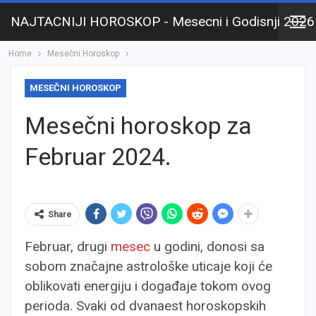
NAJTACNIJI HOROSKOP - Mesecni i Godisnji 2026
Home
Mesečni Horoskop
MESEČNI HOROSKOP
Mesečni horoskop za
Februar 2024.
Share
Februar, drugi
mesec
u godini, donosi sa
sobom značajne astrološke uticaje koji će
oblikovati energiju i događaje tokom ovog
perioda. Svaki od dvanaest horoskopskih