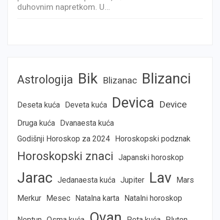
duhovnim napretkom. U…
Bik
Blizanci
Astrologija
Blizanac
Devica
Device
Deseta kuća
Deveta kuća
Druga kuća
Dvanaesta kuća
Godišnji Horoskop za 2024
Horoskopski podznak
Horoskopski znaci
Japanski horoskop
Jarac
Lav
Jedanaesta kuća
Jupiter
Mars
Merkur
Mesec
Natalna karta
Natalni horoskop
Ovan
Neptun
Osma kuća
Peta kuća
Pluton