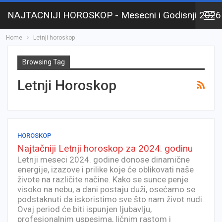
NAJTACNIJI HOROSKOP - Mesecni i Godisnji 2026
Home
Letnji horoskop
Browsing Tag
Letnji Horoskop
HOROSKOP
Najtačniji Letnji horoskop za 2024. godinu
Letnji meseci 2024. godine donose dinamične
energije, izazove i prilike koje će oblikovati naše
živote na različite načine. Kako se sunce penje
visoko na nebu, a dani postaju duži, osećamo se
podstaknuti da iskoristimo sve što nam život nudi.
Ovaj period će biti ispunjen ljubavlju,
profesionalnim uspesima, ličnim rastom i